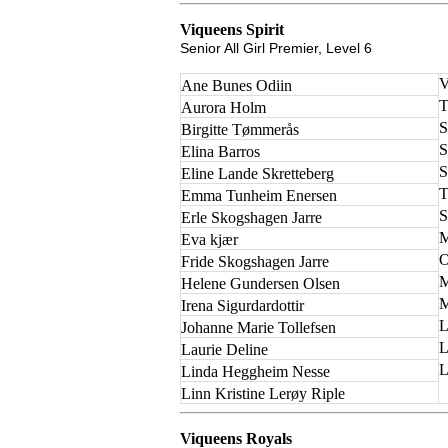
Viqueens Spirit
Senior All Girl Premier, Level 6
V
Ane Bunes Odiin
T
Aurora Holm
S
Birgitte Tømmerås
S
Elina Barros
S
Eline Lande Skretteberg
T
Emma Tunheim Enersen
S
Erle Skogshagen Jarre
M
Eva kjær
O
Fride Skogshagen Jarre
M
Helene Gundersen Olsen
M
Irena Sigurdardottir
L
Johanne Marie Tollefsen
L
Laurie Deline
L
Linda Heggheim Nesse
Linn Kristine Lerøy Riple
Viqueens Royals