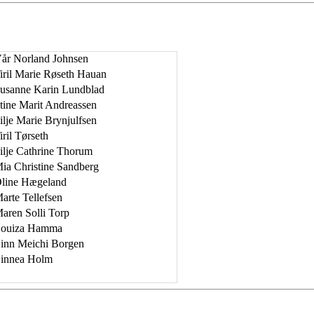
år Norland Johnsen
iril Marie Røseth Hauan
usanne Karin Lundblad
tine Marit Andreassen
ilje Marie Brynjulfsen
iril Tørseth
ilje Cathrine Thorum
ia Christine Sandberg
line Hægeland
arte Tellefsen
aren Solli Torp
ouiza Hamma
inn Meichi Borgen
innea Holm