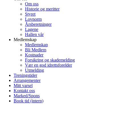
Om oss
Historie og meritter
Styret
Lovnorm
Årsberetninger
Lagene
Hallen vår
Medlemskap
Medlemskap
Bli Medlem
Kostnader
Forsikring og skademelding
Vær en god idrettsforelder
Utmelding
Treningstider
Arrangementer
Mitt varsel
Kontakt oss
Marked/Spons
Book tid (intern)