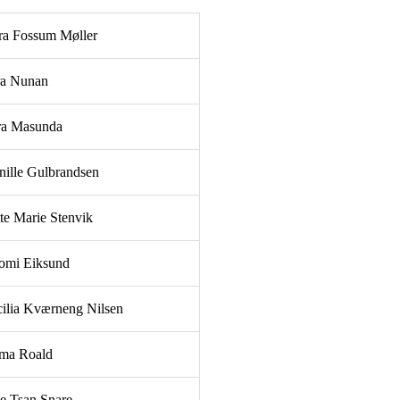
a Fossum Møller
ra Nunan
ra Masunda
nille Gulbrandsen
te Marie Stenvik
omi Eiksund
ilia Kværneng Nilsen
lma Roald
ie Tsan Snare