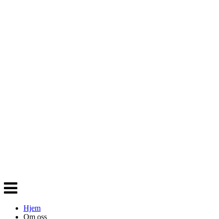
Veksle
navigasjon
Hjem
Om oss