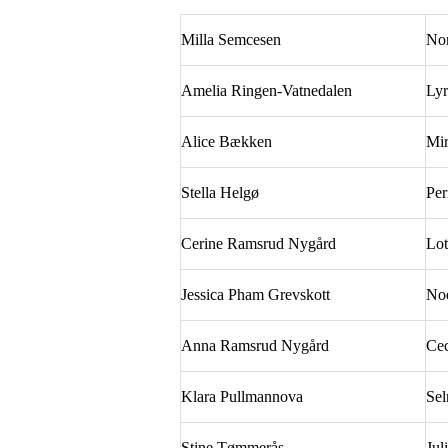
Milla Semcesen
Nor
Amelia Ringen-Vatnedalen
Ly
Alice Bækken
Mi
Stella Helgø
Per
Cerine Ramsrud Nygård
Lot
Jessica Pham Grevskott
No
Anna Ramsrud Nygård
Cec
Klara Pullmannova
Se
Stine Tømmerås
Jul