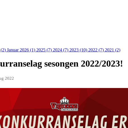
 (2)
Januar 2026 (1)
2025 (7)
2024 (7)
2023 (10)
2022 (7)
2021 (2)
rranselag sesongen 2022/2023!
aug 2022