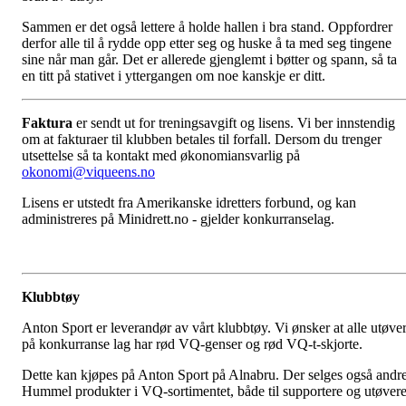
Sammen er det også lettere å holde hallen i bra stand. Oppfordrer
derfor alle til å rydde opp etter seg og huske å ta med seg tingene
sine når man går. Det er allerede gjenglemt i bøtter og spann, så ta
en titt på stativet i yttergangen om noe kanskje er ditt.
Faktura
er sendt ut for treningsavgift og lisens. Vi ber innstendig
om at fakturaer til klubben betales til forfall. Dersom du trenger
utsettelse så ta kontakt med økonomiansvarlig på
okonomi@viqueens.no
Lisens er utstedt fra Amerikanske idretters forbund, og kan
administreres på Minidrett.no - gjelder konkurranselag.
Klubbtøy
Anton Sport er leverandør av vårt klubbtøy. Vi ønsker at alle utøve
på konkurranse lag har rød VQ-genser og rød VQ-t-skjorte.
Dette kan kjøpes på Anton Sport på Alnabru. Der selges også andr
Hummel produkter i VQ-sortimentet, både til supportere og utøvere