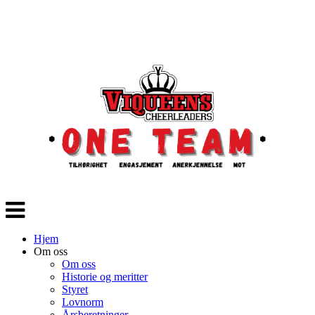
Veksle
navigasjon
Hjem
Om oss
Om oss
Historie og meritter
Styret
Lovnorm
Årsberetninger