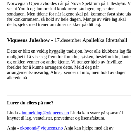
Norwegian Open avholdes i år på Nova Spektrum på Lillestrøm. V
vet at Youth og Junior skal konkurrere lørdagen, og senior
søndagen. Men tidene for når lagene skal på, kommer først siste uk
før konkurransen, så hold av hele dagen. Mange av våre lag skal
delta, sjekk med trener om du er usikker på ditt lag.
Viqueens Juleshow -
17.desember Apalløkka Idrettshall
Dette er blitt en veldig hyggelig tradisjon, hvor alle klubbens lag få
mulighet til å vise seg frem for foreldre, søsken, besteforeldre, tante
og onkler, venner og andre kjente. Vi trenger hjelp av frivillige
foreldre for å kunne arrangere dette. Meld deg når
arrangementsansvarlig, Alma, sender ut info, men hold av dagen
allerede nå.
Lurer du ellers på noe?
Linda -
innmelding@viqueens.no
Linda kan svare på spørsmål
knyttet til lag, ventelister, prøvetimer og lisensfaktura.
Anja -
okonomi@viqueens.no
Anja kan hjelpe med alt av