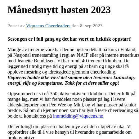
Månedsnytt høsten 2023
Postet av
Viqueens Cheerleaders
den
8. sep 2023
Sesongen er i full gang og det har vært en hektisk oppstart!
Mange av trenerne våre har denne høsten deltatt på kurs i Finland,
på Nasjonal trenersamling i regi av NAIF eller på interne trenerkur
med Jeanette Bendiksen. Vi har rundt 40 trenere i klubben. De
legger ned utrolig mye tid og energi på at barn og unge skal få
oppleve mestring og idrettsglede gjennom cheerleading.
Viqueens hadde ikke vært det samme uten trenernes kunnskap,
energi, vilje og kompetanse. Takk for at dere stiller opp!
Oppsummert er vi nå 350 aktive utøvere i klubben. Det er fullt på
mange lag, men vi har fremdeles noen plasser på lag i lavere
alderskategorier som Pee Wee og Mini, og vi har plasser på senior
bredde. Så om du kjenner noen som har lyst å teste cheerleading så
be de ta kontakt oss på
innmelding@viqueens.no
Det er trangt om plassen i hallen mye av tiden i løpet av uka. Vi
oppfordrer alle til å vise hensyn til hverandre og samarbeide om
bruk av utstyr.