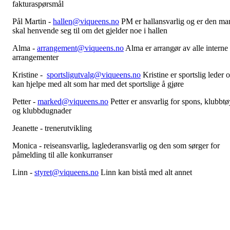
fakturaspørsmål
Pål Martin -
hallen@viqueens.no
PM er hallansvarlig og er den ma
skal henvende seg til om det gjelder noe i hallen
Alma -
arrangement@viqueens.no
Alma er arrangør av alle interne
arrangementer
Kristine -
sportsligutvalg@viqueens.no
Kristine er sportslig leder 
kan hjelpe med alt som har med det sportslige å gjøre
Petter -
marked@viqueens.no
Petter er ansvarlig for spons, klubbtø
og klubbdugnader
Jeanette - trenerutvikling
Monica - reiseansvarlig, laglederansvarlig og den som sørger for
påmelding til alle konkurranser
Linn -
styret@viqueens.no
Linn kan bistå med alt annet