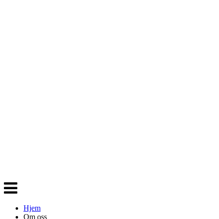
Veksle
navigasjon
Hjem
Om oss